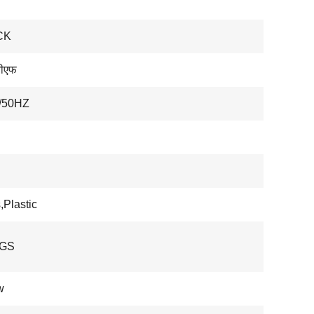
CK
वीएफ
/50HZ
,Plastic
SGS
w