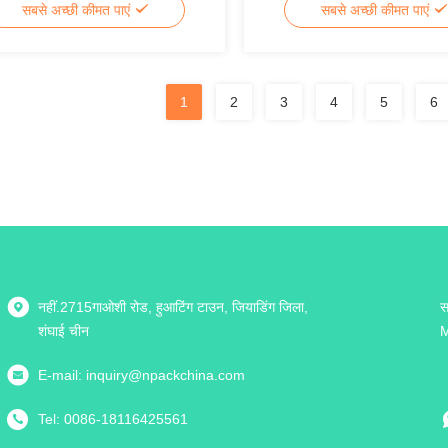
सबसे अच्छी कीमत पाएं
सबसे अच्छी कीमत पाएं
1
2
3
4
5
6
नहीं.2715गाओशी रोड, हुआटिंग टाउन, जियाडिंग जिला,
स
शंघाई चीन
M
E-mail:
inquiry@npackchina.com
Tel:
0086-18116425561