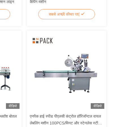
डक्शन लाइन
कैपिंग मशीन
सबसे अच्छी कीमत पाएं
वीडियो
वीडियो
ाउथवॉश बोतल
एनपैक हाई स्पीड पीएलसी कंट्रोल हॉरिजॉन्टल वायल
लेबलिंग मशीन 100PCS/मिनट और स्टेनलेस स्टील