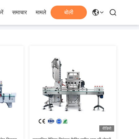
ें
समाचार
मामले
बोली
वीडियो