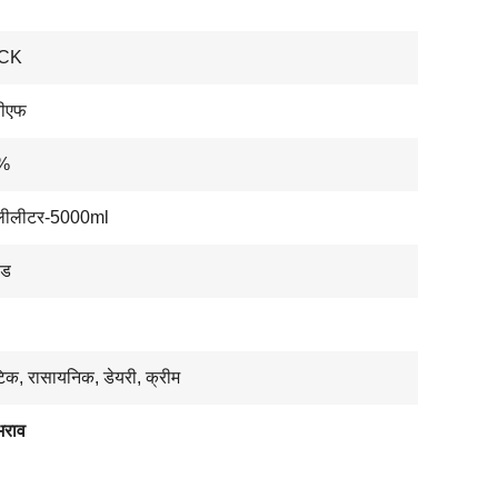
CK
वीएफ
0%
लीलीटर-5000ml
ेड
टिक, रासायनिक, डेयरी, क्रीम
भराव