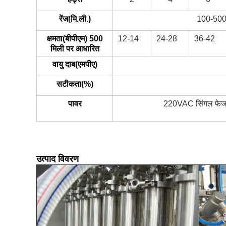
रेंज(मि.ली.)
100-500
क्षमता(बीपीएम) 500
12-14
24-28
36-42
मिली पर आधारित
वायु दाब(एमपीए)
सटीकता(%)
पावर
220VAC सिंगल फे
उत्पाद विवरण