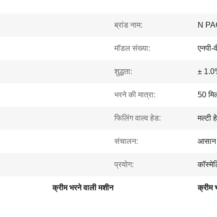
ब्रांड नाम:
N PA
मॉडल संख्या:
एनपी-
शुद्धता:
± 1.
भरने की मात्रा:
50 मि
फिलिंग वाल्व हेड:
मल्टी ह
संचालन:
आसान
प्रयोग:
कॉस्मे
क्रीम भरने वाली मशीन
क्रीम 