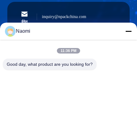
inquiry@npackchina.com
ईमेल
Naomi
11:36 PM
0086-21-66035560
फोन
Good day, what product are you looking for?
Shanghai Npack Automation Equipment Co.,
Ltd.