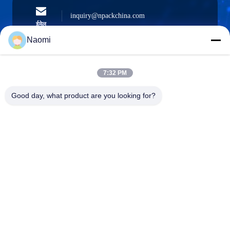
inquiry@npackchina.com
ईमेल
Naomi
7:32 PM
0086-21-66035560
फोन
Good day, what product are you looking for?
Shanghai Npack Automation Equipment Co.,
Ltd.