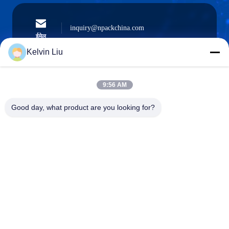
inquiry@npackchina.com
ईमेल
Kelvin Liu
9:56 AM
0086-21-66035560
फोन
Good day, what product are you looking for?
Shanghai Npack Automation Equipment Co.,
Ltd.