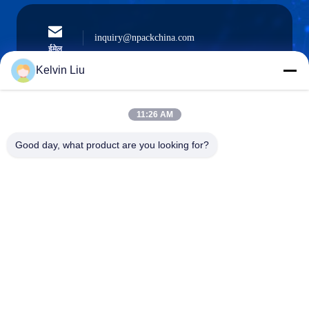
inquiry@npackchina.com
ईमेल
Kelvin Liu
11:26 AM
0086-21-66035560
फोन
Good day, what product are you looking for?
Shanghai Npack Automation Equipment Co.,
Ltd.