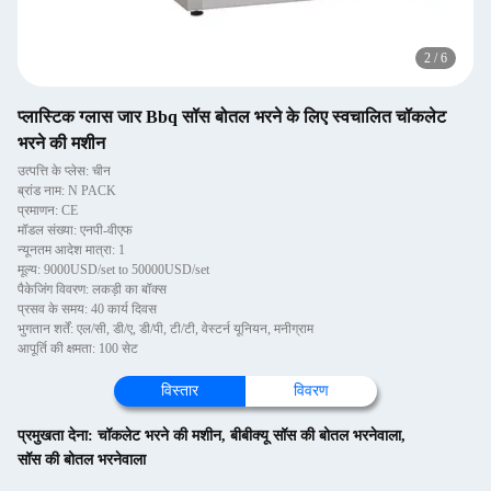
2
/
6
प्लास्टिक ग्लास जार Bbq सॉस बोतल भरने के लिए स्वचालित चॉकलेट
भरने की मशीन
उत्पत्ति के प्लेस: चीन
ब्रांड नाम: N PACK
प्रमाणन: CE
मॉडल संख्या: एनपी-वीएफ
न्यूनतम आदेश मात्रा: 1
मूल्य: 9000USD/set to 50000USD/set
पैकेजिंग विवरण: लकड़ी का बॉक्स
प्रसव के समय: 40 कार्य दिवस
भुगतान शर्तें: एल/सी, डी/ए, डी/पी, टी/टी, वेस्टर्न यूनियन, मनीग्राम
आपूर्ति की क्षमता: 100 सेट
विस्तार
विवरण
प्रमुखता देना:
चॉकलेट भरने की मशीन
,
बीबीक्यू सॉस की बोतल भरनेवाला
,
सॉस की बोतल भरनेवाला