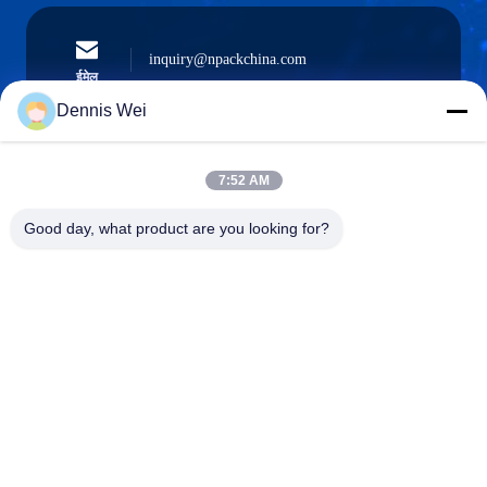
inquiry@npackchina.com
ईमेल
Dennis Wei
7:52 AM
0086-21-66035560
फोन
Good day, what product are you looking for?
Shanghai Npack Automation Equipment Co.,
Ltd.