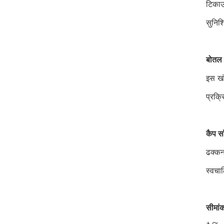
टिकाऊ
सुनिश
बोतल 
इस खं
प्रक्र
कैप सॉ
ढक्कन
स्वचाल
सीमांक