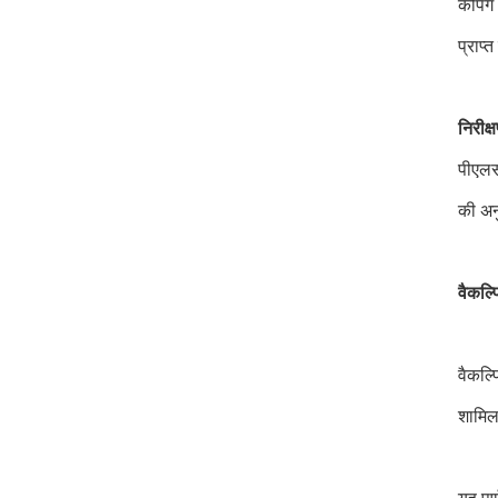
कैपिं
प्राप
निरीक
पीएलस
की अनु
वैकल्प
वैकल्प
शामिल