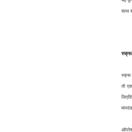
यह पू
साथ सं
स्क्रू
स्क्रू
तो एक
लिएवि
मापदं
ऑपरेश