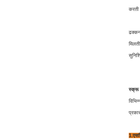
करती ह
ढक्कन
मिलती
सुनिश
स्क्रू
विभिन्
प्रकारो
1.
एस