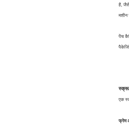
है, जै
मशीन 
पेंच क
पैकेज
स्क्र
एक स्क
फ्रेम