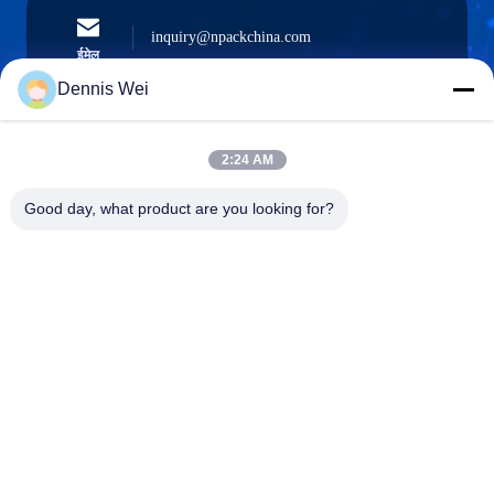
inquiry@npackchina.com
ईमेल
Dennis Wei
2:24 AM
0086-21-66035560
फोन
Good day, what product are you looking for?
Shanghai Npack Automation Equipment Co.,
Ltd.