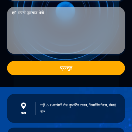
प्रस्तुत
नहीं.2715गाओशी रोड, हुआटिंग टाउन, जियाडिंग जिला, शंघाई
चीन
पता